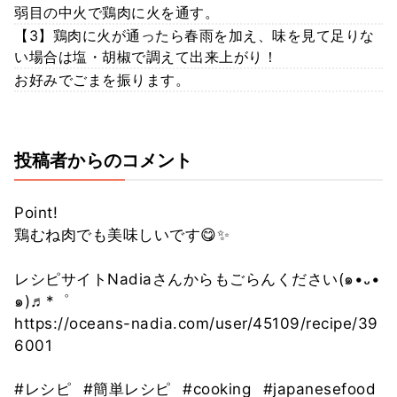
弱目の中火で鶏肉に火を通す。
【3】鶏肉に火が通ったら春雨を加え、味を見て足りな
い場合は塩・胡椒で調えて出来上がり！
お好みでごまを振ります。
投稿者からのコメント
Point!
鶏むね肉でも美味しいです😋✨
レシピサイトNadiaさんからもごらんください(๑•᎑•
๑)♬*゜
https://oceans-nadia.com/user/45109/recipe/39
6001
#レシピ
#簡単レシピ
#cooking
#japanesefood