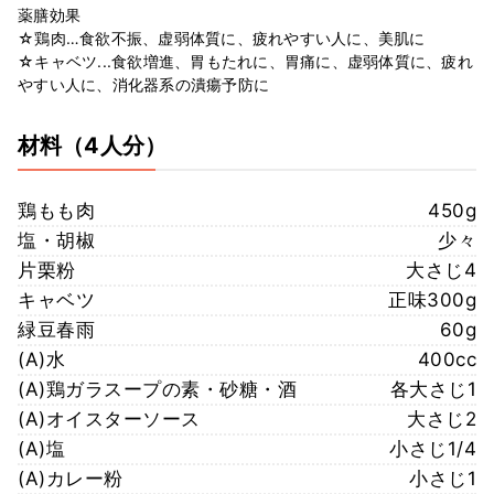
薬膳効果
☆鶏肉…食欲不振、虚弱体質に、疲れやすい人に、美肌に
☆キャベツ...食欲増進、胃もたれに、胃痛に、虚弱体質に、疲れ
やすい人に、消化器系の潰瘍予防に
材料
（4人分）
鶏もも肉
450g
塩・胡椒
少々
片栗粉
大さじ4
キャベツ
正味300g
緑豆春雨
60g
(A)水
400cc
(A)鶏ガラスープの素・砂糖・酒
各大さじ1
(A)オイスターソース
大さじ2
(A)塩
小さじ1/4
(A)カレー粉
小さじ1