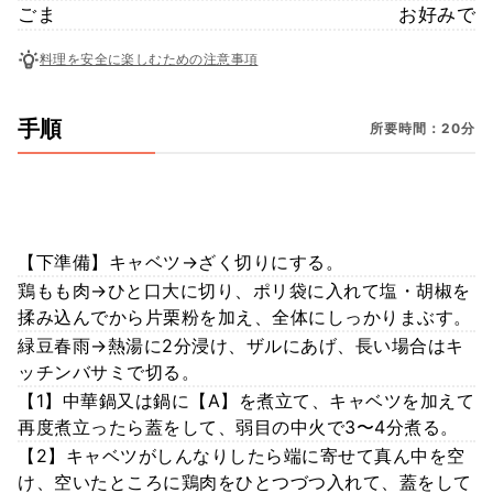
ごま
お好みで
料理を安全に楽しむための注意事項
手順
所要時間：20分
【下準備】キャベツ→ざく切りにする。
鶏もも肉→ひと口大に切り、ポリ袋に入れて塩・胡椒を
揉み込んでから片栗粉を加え、全体にしっかりまぶす。
緑豆春雨→熱湯に2分浸け、ザルにあげ、長い場合はキ
ッチンバサミで切る。
【1】中華鍋又は鍋に【A】を煮立て、キャベツを加えて
再度煮立ったら蓋をして、弱目の中火で3〜4分煮る。
【2】キャベツがしんなりしたら端に寄せて真ん中を空
け、空いたところに鶏肉をひとつづつ入れて、蓋をして