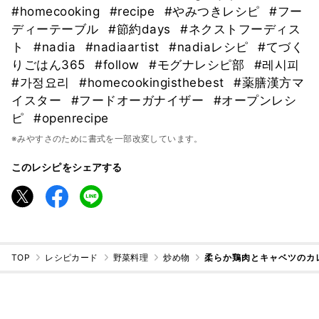
#homecooking
#recipe
#やみつきレシピ
#フー
ディーテーブル
#節約days
#ネクストフーディス
ト
#nadia
#nadiaartist
#nadiaレシピ
#てづく
りごはん365
#follow
#モグナレシピ部
#레시피
#가정요리
#homecookingisthebest
#薬膳漢方マ
イスター
#フードオーガナイザー
#オープンレシ
ピ
#openrecipe
※みやすさのために書式を一部改変しています。
このレシピをシェアする
TOP
レシピカード
野菜料理
炒め物
柔らか鶏肉とキャベツのカ