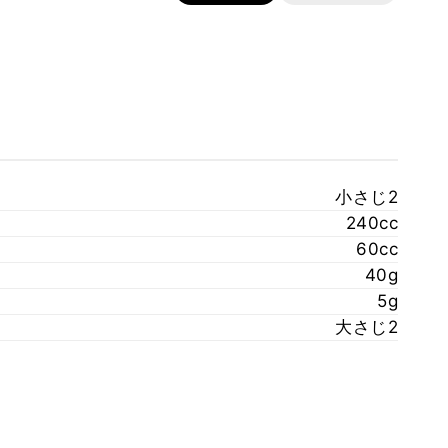
小さじ2
240cc
60cc
40g
5g
大さじ2