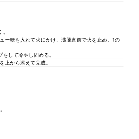
く。
ュー糖を入れて火にかけ、沸騰直前で火を止め、1の
プをして冷やし固める。
を上から添えて完成。
。
。