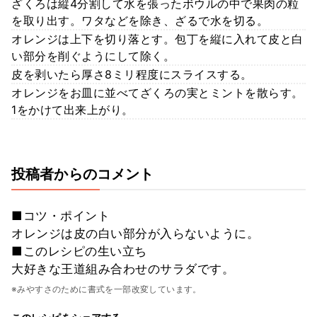
ざくろは縦4分割して水を張ったボウルの中で果肉の粒
を取り出す。ワタなどを除き、ざるで水を切る。
オレンジは上下を切り落とす。包丁を縦に入れて皮と白
い部分を削ぐようにして除く。
皮を剥いたら厚さ8ミリ程度にスライスする。
オレンジをお皿に並べてざくろの実とミントを散らす。
1をかけて出来上がり。
投稿者からのコメント
■コツ・ポイント
オレンジは皮の白い部分が入らないように。
■このレシピの生い立ち
大好きな王道組み合わせのサラダです。
※みやすさのために書式を一部改変しています。