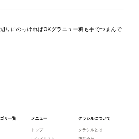
辺りにのっければOKグラニュー糖も手でつまんで
。
ゴリ一覧
メニュー
クラシルについて
トップ
クラシルとは
レシピリスト
運営会社