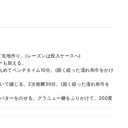
て生地作り。(レーズンは投入ケースへ)
ーも加える。
丸めてベンチタイム10分。(固く絞った濡れ布巾をかけ
いて綴じる。2次発酵30分。(固く絞った濡れ布巾を
バターをのせる。グラニュー糖をふりかけて、200度