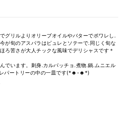
でグリルよりオリーブオイルやバターでポワレし.
今が旬のアスパラはピュレとソテーで.同じく旬な
ほろ苦さが大人チックな風味でデリシャスです＊
でいます。刺身.カルパッチョ.煮物.鍋.ムニエル
パートリーの中の一皿です(*☻-☻*)
。