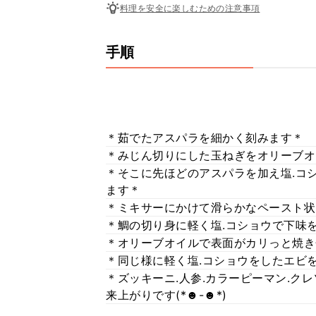
料理を安全に楽しむための注意事項
手順
＊茹でたアスパラを細かく刻みます＊
＊みじん切りにした玉ねぎをオリーブオ
＊そこに先ほどのアスパラを加え塩.コシ
ます＊
＊ミキサーにかけて滑らかなペースト状
＊鯛の切り身に軽く塩.コショウで下味
＊オリーブオイルで表面がカリっと焼き
＊同じ様に軽く塩.コショウをしたエビ
＊ズッキーニ.人参.カラーピーマン.ク
来上がりです(*☻-☻*)