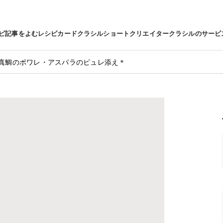
ピ
記事をよむ
レシピカード
クラシルショート
クリエイター
クラシルのサービ
真鯛のポワレ・アスパラのピュレ添え＊