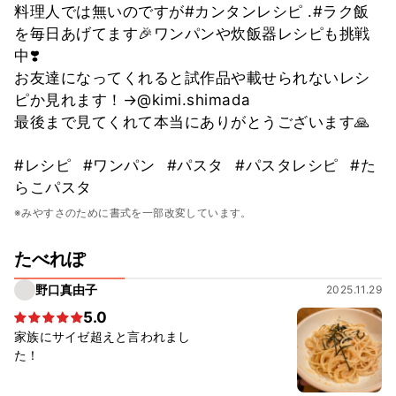
料理人では無いのですが#カンタンレシピ .#ラク飯
を毎日あげてます🎉ワンパンや炊飯器レシピも挑戦
中❣️
お友達になってくれると試作品や載せられないレシ
ピか見れます！→@kimi.shimada
最後まで見てくれて本当にありがとうございます🙏
#レシピ
#ワンパン
#パスタ
#パスタレシピ
#た
らこパスタ
※みやすさのために書式を一部改変しています。
たべれぽ
野口真由子
2025.11.29
5.0
家族にサイゼ超えと言われまし
た！