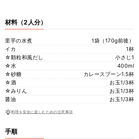
材料
（2人分）
里芋の水煮
1袋（170g前後）
イカ
1杯
☆顆粒和風だし
小さじ1
☆水
400ml
☆砂糖
カレースプーン1.5杯
☆酒
お玉1/3杯
☆みりん
お玉1/3杯
醤油
お玉1/3杯
料理を安全に楽しむための注意事項
手順