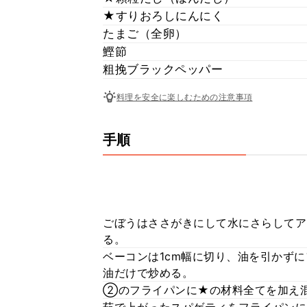
★すりおろしにんにく
たまご（全卵）
鰹節
粗挽ブラックペッパー
料理を安全に楽しむための注意事項
手順
ごぼうはささがきにして水にさらしてア
る。
ベーコンは1cm幅に切り、油を引かず
油だけで炒める。
②のフライパンに★の材料全てを加え