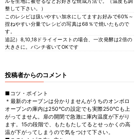
ルを生地に被せるなどお好きな焼成方法で。（温度も調
整して下さい。）
このレシピは扱いやすい加水にしてますお好みで60%～
捏ねやすい分量でレシピの写真は68％で焼いたもので
す。
追記）8,10,18ドライイーストの場合、一次発酵は2倍の
大きさに。パンチ省いてOKです
投稿者からのコメント
■コツ・ポイント
＊最新のオーブンは分かりませんがうちのオンボロ
オーブンの庫内は250℃の設定でも実際250℃も上
がってません。扉の開閉で急激に庫内温度が下がり
ます。15の段階で、もたもたしてるとせっかくの高
温が下がってしまうので気をつけて下さい。