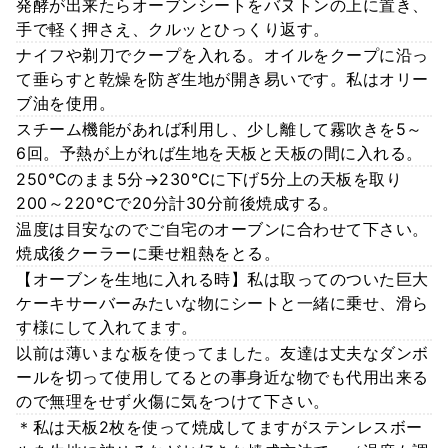
発酵が出来たらオーブンシートをバヌトンの上に置き、
手で軽く押さえ、クルッとひっくり返す。
ナイフや剃刀でクープを入れる。オイルをクープに沿っ
て垂らすと乾燥を防ぎ生地が開き易いです。私はオリー
ブ油を使用。
スチーム機能があれば利用し、少し離して霧吹きを5～
6回。予熱が上がれば生地を天板と天板の間に入れる。
250℃のまま5分→230℃に下げ5分上の天板を取り
200～220℃で20分計30分前後焼成する。
温度は目安なのでご自宅のオーブンに合わせて下さい。
焼成後クーラーに乗せ粗熱をとる。
【オーブンを生地に入れる時】私は取ってのついた巨大
ケーキサーバーみたいな物にシートと一緒に乗せ、滑ら
す様にして入れてます。
以前は薄いまな板を使ってました。友達は丈夫なダンボ
ールを切って使用してるとの事身近な物でも代用出来る
ので無理をせず火傷に気をつけて下さい。
＊私は天板2枚を使って焼成してますがステンレスボー