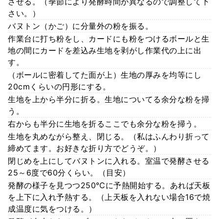
させる。（季節により発酵時間が異なるので調整して下
さい。）
バヌトン（かご）に分量外の粉を振る。
作業台に打ち粉をし、カードにも粉をつけるボールと生
地の間にカードを差込み生地を剥がし作業代の上に出
す。
（ボールに密着してた面が上）生地の厚みを均等にし
20cmくらいの円形にする。
生地を上から半分に折る。生地についてる余分な粉を掃
う。
右からも半分に生地を折るここでも余分な粉を掃う。
生地を丸めながら整え、閉じる。（私はふんわり折って
締めてます。お好きな折り方でどうぞ。）
閉じめを上にしてバヌトンに入れる。室温で発酵させる
25～6度で60分くらい。（目安）
発酵の様子を見つつ250℃に予熱開始する。あれば天板
を上下に入れ予熱する。（上天板を入れない場合16で焼
成温度に気をつける。）