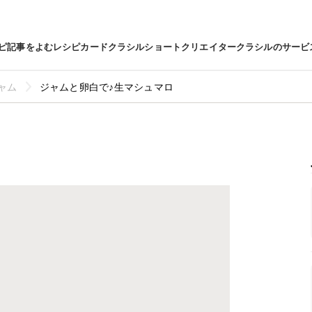
ピ
記事をよむ
レシピカード
クラシルショート
クリエイター
クラシルのサービ
ャム
ジャムと卵白で♪生マシュマロ