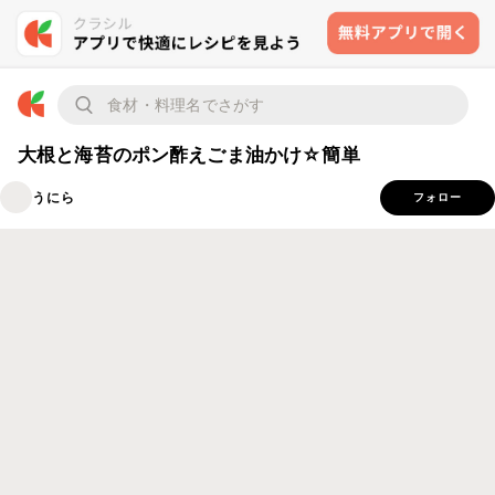
大根と海苔のポン酢えごま油かけ☆簡単
うにら
フォロー