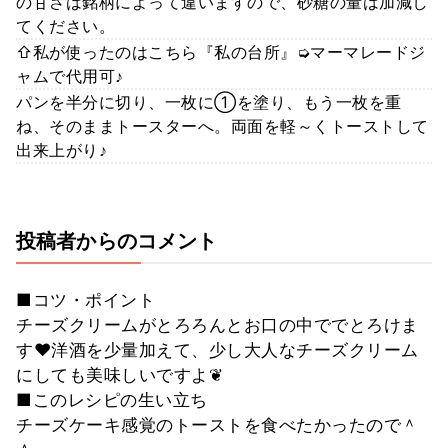
の甘さは銘柄によって違いますので、砂糖の量は加減し
てください。
⇧私が使ったのはこちら『私の台所』➭マーマレードジ
ャムで代用可♪
パンを半分に切り、一枚に①を塗り、もう一枚を重
ね、そのままトースターへ。両面を軽～くトーストして
出来上がり♪
投稿者からのコメント
■コツ・ポイント
チーズクリームがとろろんとお口の中ででとろけま
す❤洋酒を少量加えて、少し大人なチーズクリーム
にしても美味しいですよ❦
■このレシピの生い立ち
チーズケーキ感覚のトーストを食べたかったので＾