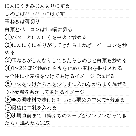
にんにくをみじん切りにする
しめじはバラバラにほぐす
玉ねぎは薄切り
白菜とベーコンは1㎝幅に切る
①バターとにんにくを中火で炒める
②にんにくに香りがしてきたら玉ねぎ、ベーコンを炒
める
③玉ねぎがしんなりしてきたらしめじと白菜も炒める
④1〜2分ほど炒めたら火を止め小麦粉を振り入れる
→全体に小麦粉をつけてあげるイメージで混ぜる
⑤中火をつけたら水を少しずつ入れながらよく混ぜる
→小麦粉を溶かしてあげるイメージ
⑥●の調味料で味付けをしたら弱めの中火で5分煮る
⑦最後に牛乳を入れる
⑧沸騰直前まで（鍋ふちのスープがフツフツなってき
たら）温めたら完成