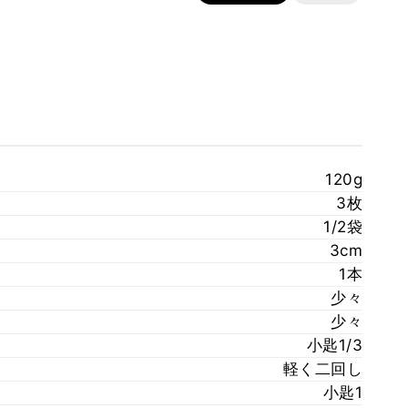
120g
3枚
1/2袋
3cm
1本
少々
少々
小匙1/3
軽く二回し
小匙1