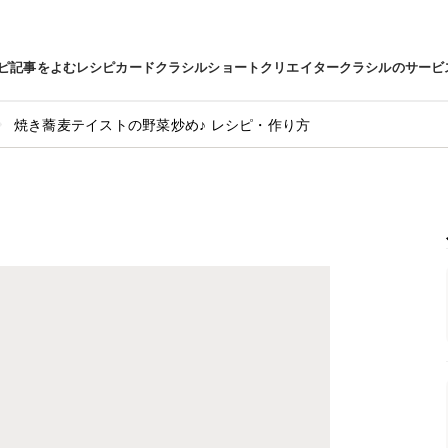
ピ
記事をよむ
レシピカード
クラシルショート
クリエイター
クラシルのサービ
焼き蕎麦テイストの野菜炒め♪ レシピ・作り方