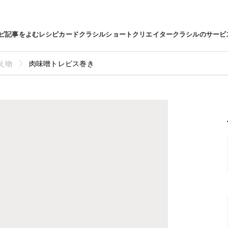
ピ
記事をよむ
レシピカード
クラシルショート
クリエイター
クラシルのサービ
え物
肉味噌トレビス巻き