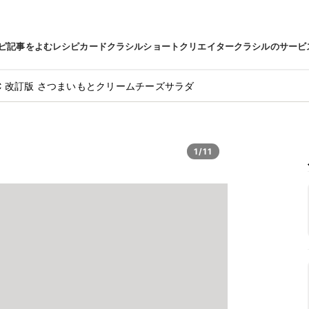
ピ
記事をよむ
レシピカード
クラシルショート
クリエイター
クラシルのサービ
℃ 改訂版 さつまいもとクリームチーズサラダ
1/11