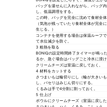
バッグを湯せんに入れながら、バッグ内
し、低温調理をする。
この時、バッグを完全に沈めて食材全体
（気泡が残っていたり食材全体が完全に
生じる。）
コンテナを使用する場合は保温ルーフで
て水位減少を防ぐ。
3 粗熱を取る
BONIQの設定時間終了タイマーが鳴
るか、急ぐ場合はバッグごと冷水に浸け
クリームチーズは室温に戻しておく。
4 材料をカットする
さつまいもは輪切りにし（輪が大きいも
し、パセリはみじん切りにする。
くるみは手で4分割に割っておく。
5 仕上げ
ボウルにクリームチーズ（室温に戻した
さつまいも、ハム、くるみ、こしょう、