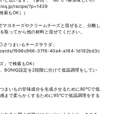
いと思います。（参照：「80℃ 1番美味しいの
jp/recipe/?p=1439
で検索もOK））
でマヨネーズやクリームチーズと混ぜると、分離し
を取ってから他の材料と混ぜてください。
善◎さつまいもチーズサラダ」
e_cards/f996c966-37f6-40a4-a164-1d192bd3c
ーズ」で検索もOK）
、BONIQ設定を2段階に分けて低温調理をしてい
つまいもの甘味成分を生成させるために80℃で低
感まで柔らかくするために95℃で低温調理をする