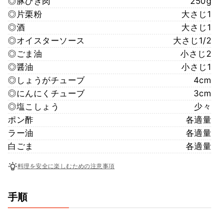
◎豚ひき肉
250g
◎片栗粉
大さじ1
◎酒
大さじ1
◎オイスターソース
大さじ1/2
◎ごま油
小さじ2
◎醤油
小さじ1
◎しょうがチューブ
4cm
◎にんにくチューブ
3cm
◎塩こしょう
少々
ポン酢
各適量
ラー油
各適量
白ごま
各適量
料理を安全に楽しむための注意事項
手順