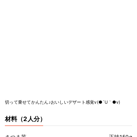
切って乗せてかんたん♪おいしいデザート感覚v(●´U｀●v)
材料
（2人分）