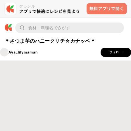
＊さつま芋のハニークリチ☆カナッペ＊
Aya_lilymaman
フォロー