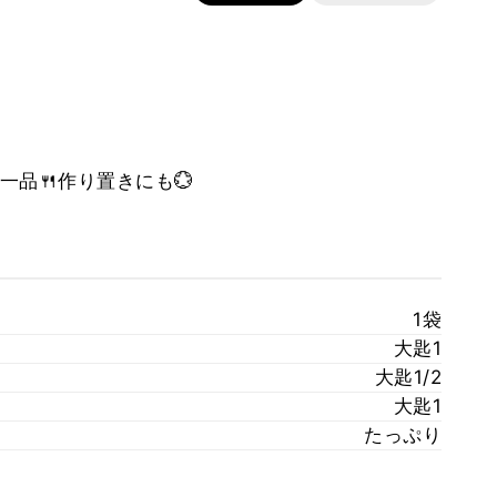
品🍴作り置きにも💮
1袋
大匙1
大匙1/2
大匙1
たっぷり