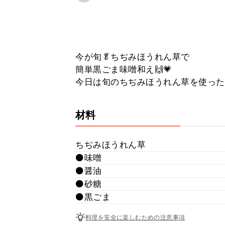
今が旬🥬ちぢみほうれん草で
簡単黒ごま味噌和え🙌💗
今日は旬のちぢみほうれん草を使った一
材料
ちぢみほうれん草
⚫味噌
⚫醤油
⚫砂糖
⚫黒ごま
料理を安全に楽しむための注意事項