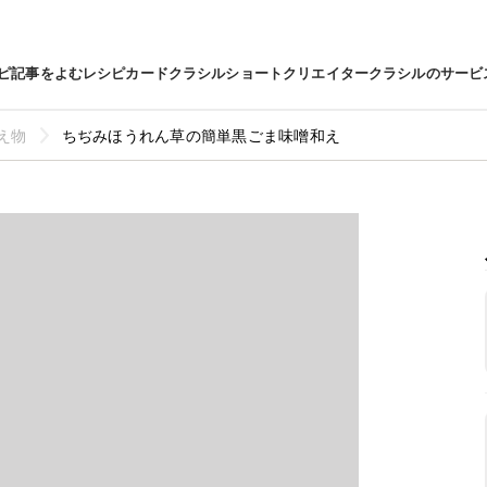
ピ
記事をよむ
レシピカード
クラシルショート
クリエイター
クラシルのサービ
え物
ちぢみほうれん草の簡単黒ごま味噌和え