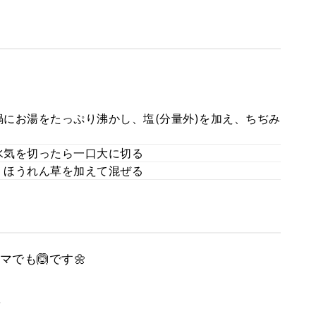
にお湯をたっぷり沸かし、塩(分量外)を加え、ちぢみ
水気を切ったら一口大に切る
、ほうれん草を加えて混ぜる
でも🙆です🌼
。