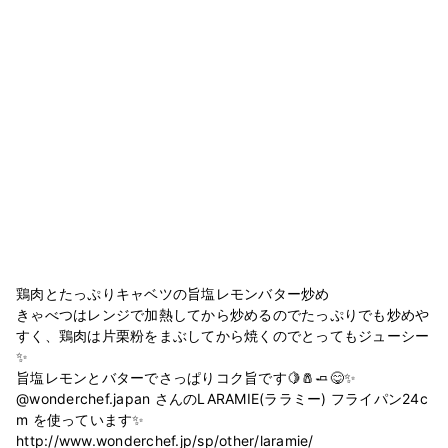
鶏肉とたっぷりキャベツの旨塩レモンバター炒め
きゃべつはレンジで加熱してから炒めるのでたっぷりでも炒めや
すく、鶏肉は片栗粉をまぶしてから焼くのでとってもジューシー
✨
旨塩レモンとバターでさっぱりコク旨です🍋🧂🧈😋✨
@wonderchef.japan さんのLARAMIE(ララミー) フライパン24c
m を使っています✨
http://www.wonderchef.jp/sp/other/laramie/