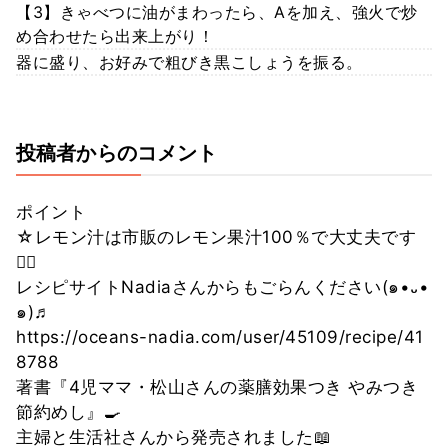
【3】きゃべつに油がまわったら、Aを加え、強火で炒
め合わせたら出来上がり！
器に盛り、お好みで粗びき黒こしょうを振る。
投稿者からのコメント
ポイント
☆レモン汁は市販のレモン果汁100％で大丈夫です
🙆‍♀️
レシピサイトNadiaさんからもごらんください(๑•᎑•
๑)♬
https://oceans-nadia.com/user/45109/recipe/41
8788
著書『4児ママ・松山さんの薬膳効果つき やみつき
節約めし』🍳
主婦と生活社さんから発売されました📖