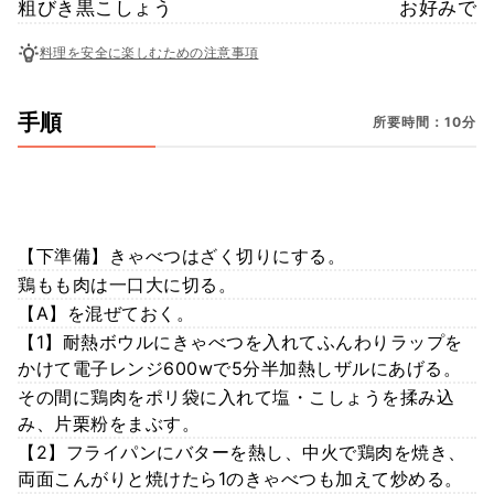
粗びき黒こしょう
お好みで
料理を安全に楽しむための注意事項
手順
所要時間：10分
【下準備】きゃべつはざく切りにする。
鶏もも肉は一口大に切る。
【A】を混ぜておく。
【1】耐熱ボウルにきゃべつを入れてふんわりラップを
かけて電子レンジ600wで5分半加熱しザルにあげる。
その間に鶏肉をポリ袋に入れて塩・こしょうを揉み込
み、片栗粉をまぶす。
【2】フライパンにバターを熱し、中火で鶏肉を焼き、
両面こんがりと焼けたら1のきゃべつも加えて炒める。