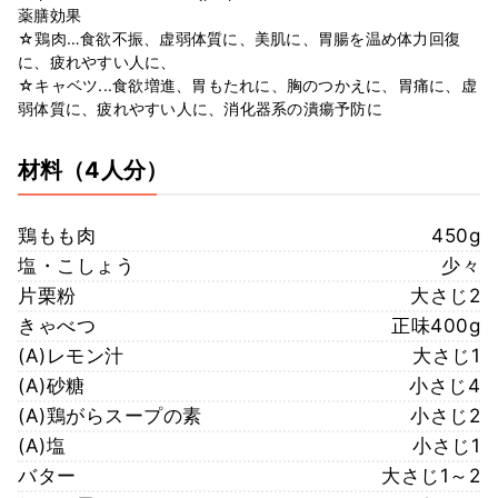
薬膳効果
☆鶏肉…食欲不振、虚弱体質に、美肌に、胃腸を温め体力回復
に、疲れやすい人に、
☆キャベツ...食欲増進、胃もたれに、胸のつかえに、胃痛に、虚
弱体質に、疲れやすい人に、消化器系の潰瘍予防に
材料
（4人分）
鶏もも肉
450g
塩・こしょう
少々
片栗粉
大さじ2
きゃべつ
正味400g
(A)レモン汁
大さじ1
(A)砂糖
小さじ4
(A)鶏がらスープの素
小さじ2
(A)塩
小さじ1
バター
大さじ1～2