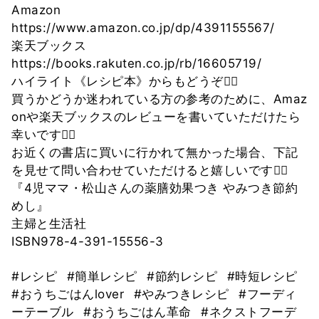
Amazon
https://www.amazon.co.jp/dp/4391155567/
楽天ブックス
https://books.rakuten.co.jp/rb/16605719/
ハイライト《レシピ本》からもどうぞ🙇‍♀️
買うかどうか迷われている方の参考のために、Amaz
onや楽天ブックスのレビューを書いていただけたら
幸いです🙇‍♀️
お近くの書店に買いに行かれて無かった場合、下記
を見せて問い合わせていただけると嬉しいです🙇‍♀️
『4児ママ・松山さんの薬膳効果つき やみつき節約
めし』
主婦と生活社
ISBN978-4-391-15556-3
#レシピ
#簡単レシピ
#節約レシピ
#時短レシピ
#おうちごはんlover
#やみつきレシピ
#フーディ
ーテーブル
#おうちごはん革命
#ネクストフーデ