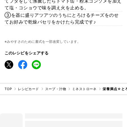
てフタをして沸騰したらトマト缶・粉末コンソメを加え
て塩・コショウで味を調え火を止める。
③を器に盛りアツアツのうちにとろけるチーズをのせ
てお好みで乾燥パセリをかけたら完成です♪
※みやすさのために書式を一部改変しています。
このレシピをシェアする
TOP
レシピカード
スープ・汁物
ミネストローネ
栄養満点☆と