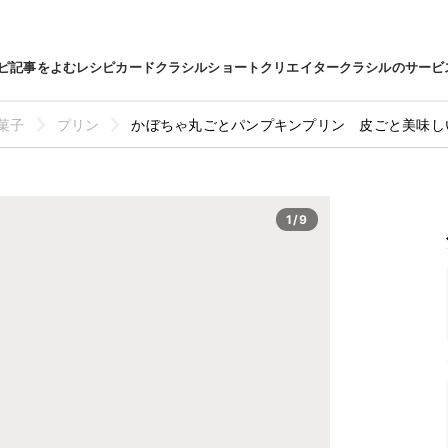
ピ
記事をよむ
レシピカード
クラシルショート
クリエイター
クラシルのサービ
菓子
プリン
かぼちゃ丸ごとパンプキンプリン 皮ごと美味し
1/9