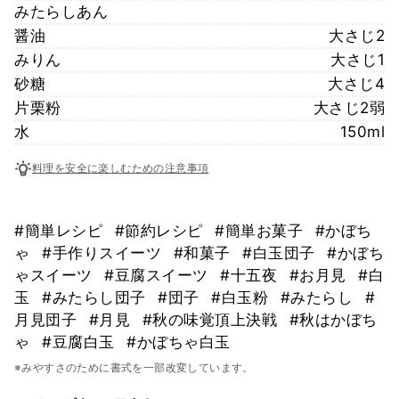
みたらしあん
醤油
大さじ2
みりん
大さじ1
砂糖
大さじ4
片栗粉
大さじ2弱
水
150ml
料理を安全に楽しむための注意事項
#簡単レシピ
#節約レシピ
#簡単お菓子
#かぼち
ゃ
#手作りスイーツ
#和菓子
#白玉団子
#かぼち
ゃスイーツ
#豆腐スイーツ
#十五夜
#お月見
#白
玉
#みたらし団子
#団子
#白玉粉
#みたらし
#
月見団子
#月見
#秋の味覚頂上決戦
#秋はかぼち
ゃ
#豆腐白玉
#かぼちゃ白玉
※みやすさのために書式を一部改変しています。