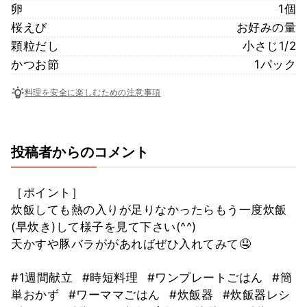
卵
1個
桜えび
お好みの量
顆粒だし
小さじ1/2
かつお節
1パック
料理を安全に楽しむための注意事項
投稿者からのコメント
［ポイント］
炊飯しても熱の入りが足りなかったらもう一度炊飯
(早炊き)して様子を見て下さい(^^)
天かすや豚バラががあればぜひ入れてみて🤤
#1週間献立
#時短料理
#ワンプレートごはん
#簡
単おかず
#ワーママごはん
#炊飯器
#炊飯器レシ