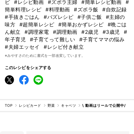
ピ
#レシピ動画
#ズボラ主婦
#簡単レシピ動画
#
簡単料理レシピ
#料理動画
#ズボラ飯
#自炊記録
#手抜きごはん
#バズレシピ
#子供ご飯
#主婦の
味方
#超簡単レシピ
#簡単おかずレシピ
#晩ごは
ん献立
#調理家電
#調理動画
#2歳児
#3歳児
#
年子育児
#子育てって難しい
#子育てママの悩み
#夫婦エッセイ
#レシピ付き献立
※みやすさのために書式を一部改変しています。
このレシピをシェアする
TOP
レシピカード
野菜
キャベツ
\ 動画はリールで公開中/