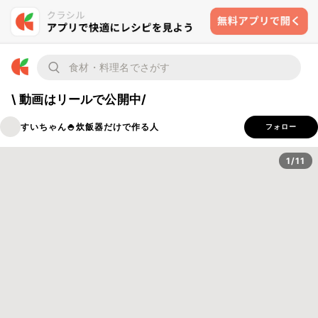
\ 動画はリールで公開中/
すいちゃん🍚炊飯器だけで作る人
フォロー
1/11