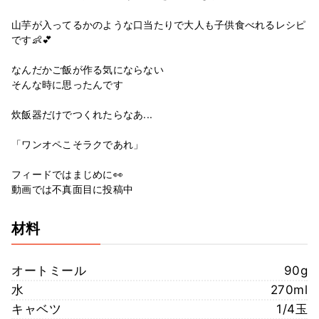
山芋が入ってるかのような口当たりで大人も子供食べれるレシピ
です👶💕
なんだかご飯が作る気にならない
そんな時に思ったんです
炊飯器だけでつくれたらなあ...
「ワンオペこそラクであれ」
フィードではまじめに👀
動画では不真面目に投稿中
材料
オートミール
90g
水
270ml
キャベツ
1/4玉