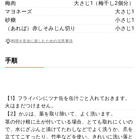
梅肉
大さじ1（梅干し2個分）
マヨネーズ
大さじ1
砂糖
小さじ1
（あれば）赤しそみじん切り
小さじ1
料理を安全に楽しむための注意事項
手順
【1】フライパンにツナ缶を缶汁ごと入れておきます。
火はまだつけません。
【2】かぶは、葉を取り除いて、よく洗います。
茎の付け根に土が付いている場合、とても取れにくいの
で、水にざぶんと漬けてたわしなどでよく洗うか、爪を
立ててこすったり、竹串などを使い、きれいに洗い落と