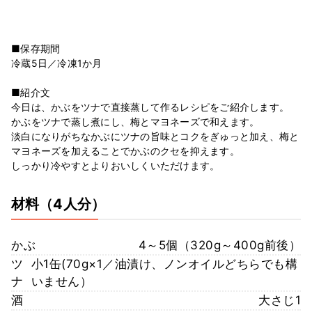
■保存期間
冷蔵5日／冷凍1か月
■紹介文
今日は、かぶをツナで直接蒸して作るレシピをご紹介します。
かぶをツナで蒸し煮にし、梅とマヨネーズで和えます。
淡白になりがちなかぶにツナの旨味とコクをぎゅっと加え、梅と
マヨネーズを加えることでかぶのクセを抑えます。
しっかり冷やすとよりおいしくいただけます。
材料
（4人分）
かぶ
4～5個（320g～400g前後）
ツ
小1缶(70g×1／油漬け、ノンオイルどちらでも構
ナ
いません）
酒
大さじ1