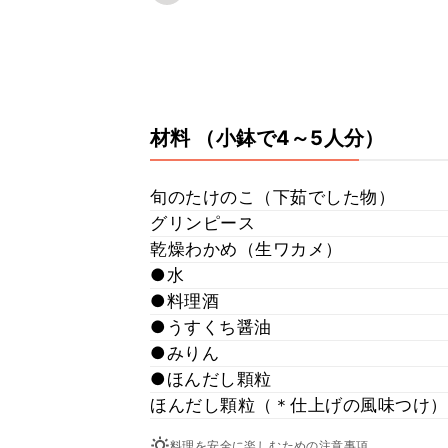
材料
（小鉢で4～5人分）
旬のたけのこ（下茹でした物）
グリンピース
乾燥わかめ（生ワカメ）
●水
●料理酒
●うすくち醤油
●みりん
●ほんだし顆粒
ほんだし顆粒（＊仕上げの風味つけ）
料理を安全に楽しむための注意事項