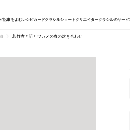
ピ
記事をよむ
レシピカード
クラシルショート
クリエイター
クラシルのサービ
物
若竹煮＊筍とワカメの春の炊き合わせ