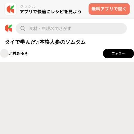
タイで学んだ♫本格人参のソムタム
北村みゆき
フォロー