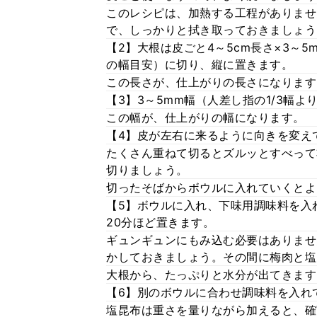
このレシピは、加熱する工程がありませ
で、しっかりと拭き取っておきましょう
【2】大根は皮ごと4～5cm長さ×3～5
の幅目安）に切り、縦に置きます。
この長さが、仕上がりの長さになります
【3】3～5mm幅（人差し指の1/3幅
この幅が、仕上がりの幅になります。
【4】皮が左右に来るように向きを変え
たくさん重ねて切るとズルッとすべって
切りましょう。
切ったそばからボウルに入れていくとよ
【5】ボウルに入れ、下味用調味料を入
20分ほど置きます。
ギュンギュンにもみ込む必要はありませ
かしておきましょう。その間に梅肉と塩
大根から、たっぷりと水分が出てきます
【6】別のボウルに合わせ調味料を入れ
塩昆布は重さを量りながら加えると、確