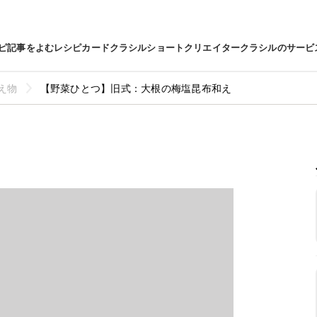
ピ
記事をよむ
レシピカード
クラシルショート
クリエイター
クラシルのサービ
え物
【野菜ひとつ】旧式：大根の梅塩昆布和え