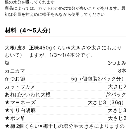
根の水分を吸ってくれます
商品によっては、カットわかめの塩分が多いことがあります。最
初は分量を控えめに様子をみながら使用してください
材料
（4〜5人分）
大根(皮を
正味450gくらい※大きさや太さにもより
むいて)
ますが、1/3〜1/4本分です。
塩
3つまみ
カニカマ
8本
かつお節
5g（個包装2パック分）
カットワカメ
大さじ2
あればかいわれ大根
1/2パック
★マヨネーズ
大さじ3（36g）
★すり白胡麻
大さじ3
★ポン酢
大さじ2
★梅
2個くらい※梅干しの塩分や大きさによりますの