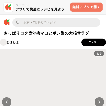
さっぱりコク旨♡梅マヨとポン酢の大根サラダ
ひまひよ
フォロー
1/9