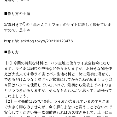
■作り方の手順
写真付きで👇の「黒わんこカフェ」のサイトに詳しく載せていま
すので、是非☺️
https://blackdog.tokyo/202110123476
■作り方
【1】今回の特別な材料は、パン生地に使うライ麦全粒粉になり
ます。ライ麦は細粒や中挽など色々ありますが、お好きな物を使
えば大丈夫です😊ライ麦はパン生地材料と一緒に最初に混ぜて、
できるだけムラなく混ざった状態にしてからこね始めましょう😉
今回はバターを使用していないので、最初から最後までネトつき
とザラつきがありますが、そんなもんもんだと思って、頑張って
こねましょう。
【2】一次発酵は35℃40分。ライ麦が含まれているのでそこま
で大きく膨らみませんが、全く膨らまないと言うことはないので
安心してください😁一次発酵終わればガス抜きをして、上下に三