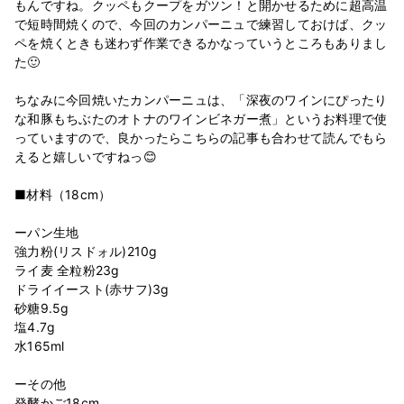
もんですね。クッペもクープをガツン！と開かせるために超高温
で短時間焼くので、今回のカンパーニュで練習しておけば、クッ
ペを焼くときも迷わず作業できるかなっていうところもありまし
た🙂
ちなみに今回焼いたカンパーニュは、「深夜のワインにぴったり
な和豚もちぶたのオトナのワインビネガー煮」というお料理で使
っていますので、良かったらこちらの記事も合わせて読んでもら
えると嬉しいですねっ😊
■材料（18cm）
ーパン生地
強力粉(リスドォル)210g
ライ麦 全粒粉23g
ドライイースト(赤サフ)3g
砂糖9.5g
塩4.7g
水165ml
ーその他