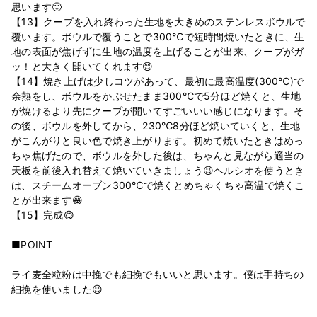
思います🙂
【13】クープを入れ終わった生地を大きめのステンレスボウルで
覆います。ボウルで覆うことで300℃で短時間焼いたときに、生
地の表面が焦げずに生地の温度を上げることが出来、クープがガ
ッ！と大きく開いてくれます😊
【14】焼き上げは少しコツがあって、最初に最高温度(300℃)で
余熱をし、ボウルをかぶせたまま300℃で5分ほど焼くと、生地
が焼けるより先にクープが開いてすごいいい感じになります。そ
の後、ボウルを外してから、230℃8分ほど焼いていくと、生地
がこんがりと良い色で焼き上がります。初めて焼いたときはめっ
ちゃ焦げたので、ボウルを外した後は、ちゃんと見ながら適当の
天板を前後入れ替えて焼いていきましょう😉ヘルシオを使うとき
は、スチームオーブン300℃で焼くとめちゃくちゃ高温で焼くこ
とが出来ます😁
【15】完成😋
■POINT
ライ麦全粒粉は中挽でも細挽でもいいと思います。僕は手持ちの
細挽を使いました😉