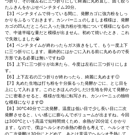
つ折り、その後左右に三つ折りにして綺麗に丸め直し、固く絞っ
たふきんをかぶせベンチタイム20分。
【3】ベンチタイムで待っている間に、発酵カゴに強力粉をしっ
かりをふるっておきます。カンパーニュのしましま模様は、発酵
カゴの凹んだところに入った強力粉が生地について模様になるの
で、中途半端な量だと模様が出ません。初めて焼いたとき、これ
で失敗しました😭
【4】ベンチタイムが終わったらガス抜きをして、もう一度上下
に三つ折りにします。最終的にはかごに入れる前に丸めるので長
方形である必要は無いですね😉
【5】上下に三つ折りが出来たら、今度は左右に三つ折りにしま
す。
【6】上下左右の三つ折りが終わったら、綺麗に丸めます🙂
【7】丸めた生地は打ち粉を十分振るった発酵かごに、とじ目を
上にして入れます。このときほんの少しだけ生地を抑えて発酵か
ごに密着させると、模様が生地に転写され、カンパーニュの独特
な模様になります😊
【8】30℃40分で二次発酵。温度は低い目で少し長い目に二次
発酵させると、いい感じに膨らんでボリュームが出ますね。今回
は300℃という高温で短時間焼くため、余熱が20分近くかかり
ます。なので、僕はヘルシオの余熱の都合も考えて、ヘルシオで
の二次発酵は30分にとどめて、あとは常温でヘルシオ予熱して