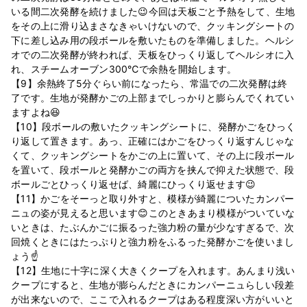
いる間二次発酵を続けました😉今回は天板ごと予熱をして、生地
をその上に滑り込まさなきゃいけないので、クッキングシートの
下に差し込み用の段ボールを敷いたものを準備しました。ヘルシ
オでの二次発酵が終われば、天板をひっくり返してヘルシオに入
れ、スチームオーブン300℃で余熱を開始します。
【9】余熱終了5分ぐらい前になったら、常温での二次発酵は終
了です。生地が発酵かごの上部までしっかりと膨らんでくれてい
ますよね😆
【10】段ボールの敷いたクッキングシートに、発酵かごをひっく
り返して置きます。あっ、正確にはかごをひっくり返すんじゃな
くて、クッキングシートをかごの上に置いて、その上に段ボール
を置いて、段ボールと発酵かごの両方を挟んで抑えた状態で、段
ボールごとひっくり返せば、綺麗にひっくり返せます😉
【11】かごをそーっと取り外すと、模様が綺麗についたカンパー
ニュの姿が見えると思います😊このときあまり模様がついていな
いときは、たぶんかごに振るった強力粉の量が少なすぎるで、次
回焼くときにはたっぷりと強力粉をふるった発酵かごを使いまし
ょう☝
【12】生地に十字に深く大きくクープを入れます。あんまり浅い
クープにすると、生地が膨らんだときにカンパーニュらしい段差
が出来ないので、ここで入れるクープはある程度深い方がいいと