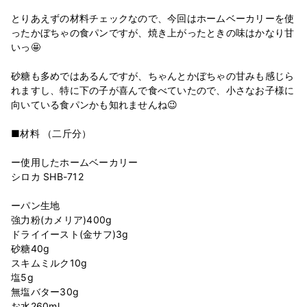
とりあえずの材料チェックなので、今回はホームベーカリーを使
ったかぼちゃの食パンですが、焼き上がったときの味はかなり甘
いっ🤩
砂糖も多めではあるんですが、ちゃんとかぼちゃの甘みも感じら
れますし、特に下の子が喜んで食べていたので、小さなお子様に
向いている食パンかも知れませんね😉
■材料 （二斤分）
ー使用したホームベーカリー
シロカ SHB-712
ーパン生地
強力粉(カメリア)400g
ドライイースト(金サフ)3g
砂糖40g
スキムミルク10g
塩5g
無塩バター30g
お水260ml