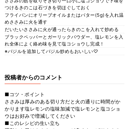
ささみの筋を取りそぎ切り一口小に塩コショウで下味を
つけるきのこは石づきを切ほぐしておく
フライパンにオリーブオイルまたはバター(5g)を入れ温
めささみに火を通す
だいたいささみに火が通ったらきのこを入れて炒める
ブラックペッパーとガーリックパウダー、塩レモンを入
れ全体によく絡め味を見て塩コショウし完成！
※バジルを追加してバジル炒めもおいしい♡
投稿者からのコメント
■コツ・ポイント
ささみは厚みのある切り方だと火の通りに時間がか
かります塩レモンの塩味加減で塩レモンと塩コショ
ウはお好みで増減してください
■このレシピの生い立ち