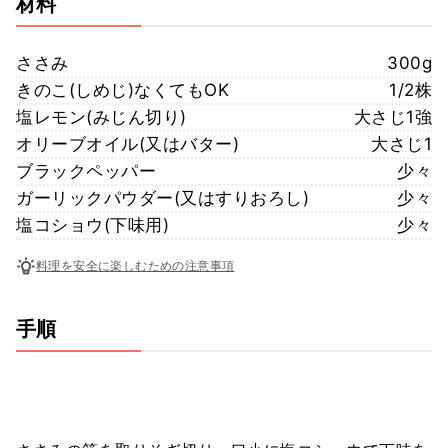
材料
ささみ
300g
きのこ(しめじ)なくてもOK
1/2株
塩レモン(みじん切り)
大さじ1強
オリーブオイル(又はバター)
大さじ1
ブラックペッパー
少々
ガーリックパウダー(又はすりおろし)
少々
塩コショウ(下味用)
少々
料理を安全に楽しむための注意事項
手順