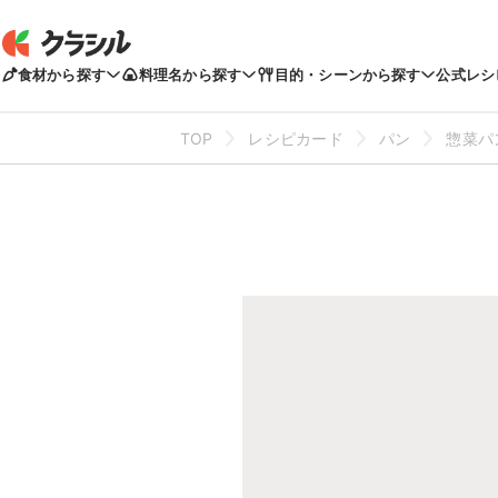
食材から探す
料理名から探す
目的・シーンから探す
公式レシ
TOP
レシピカード
パン
惣菜パ