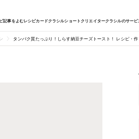
ピ
記事をよむ
レシピカード
クラシルショート
クリエイター
クラシルのサービ
ン
タンパク質たっぷり！しらす納豆チーズトースト！ レシピ・作