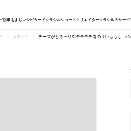
ピ
記事をよむ
レシピカード
クラシルショート
クリエイター
クラシルのサービ
イ
コロッケ
チーズがとろ〜り♡モチモチ青のりいももち レ