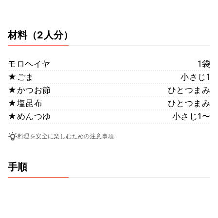
材料
（2人分）
モロヘイヤ
1袋
★ごま
小さじ1
★かつお節
ひとつまみ
★塩昆布
ひとつまみ
★めんつゆ
小さじ1〜
料理を安全に楽しむための注意事項
手順