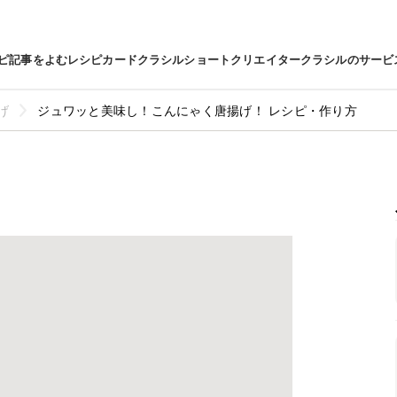
ピ
記事をよむ
レシピカード
クラシルショート
クリエイター
クラシルのサービ
げ
ジュワッと美味し！こんにゃく唐揚げ！ レシピ・作り方