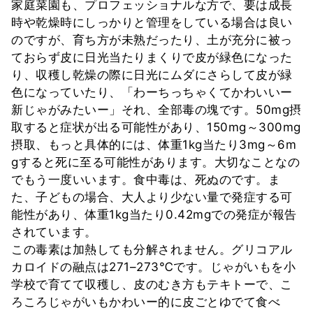
家庭菜園も、プロフェッショナルな方で、要は成長
時や乾燥時にしっかりと管理をしている場合は良い
のですが、育ち方が未熟だったり、土が充分に被っ
ておらず皮に日光当たりまくりで皮が緑色になった
り、収穫し乾燥の際に日光にムダにさらして皮が緑
色になっていたり、「わーちっちゃくてかわいいー
新じゃがみたいー」それ、全部毒の塊です。50mg摂
取すると症状が出る可能性があり、150mg～300mg
摂取、もっと具体的には、体重1kg当たり3mg～6m
gすると死に至る可能性があります。大切なことなの
でもう一度いいます。食中毒は、死ぬのです。ま
た、子どもの場合、大人より少ない量で発症する可
能性があり、体重1kg当たり0.42mgでの発症が報告
されています。
この毒素は加熱しても分解されません。グリコアル
カロイドの融点は271–273℃です。じゃがいもを小
学校で育てて収穫し、皮のむき方もテキトーで、こ
ろころじゃがいもかわいー的に皮ごとゆでて食べ