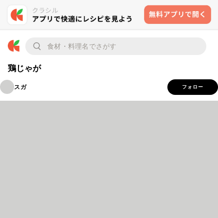
鶏じゃが
スガ
フォロー