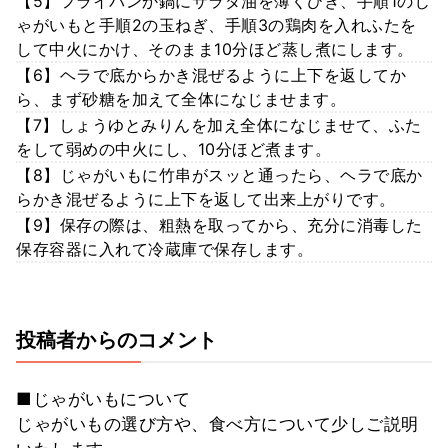
【5】フライパンか鍋にサラダ油を薄くひき、手順1のじ
ゃがいもと手順2の玉ねぎ、手順3の鶏肉を入れふたを
して中火にかけ、そのまま10分ほど蒸し煮にします。
【6】ヘラで底からかき混ぜるように上下を返してか
ら、まず砂糖を加えて全体になじませます。
【7】しょうゆとみりんを加え全体になじませて、ふた
をして弱めの中火にし、10分ほど煮ます。
【8】じゃがいもに竹串がスッと通ったら、ヘラで底か
らかき混ぜるように上下を返して出来上がりです。
【9】保存の際は、粗熱を取ってから、充分に消毒した
保存容器に入れて冷蔵庫で保存します。
投稿者からのコメント
■じゃがいもについて
じゃがいもの選び方や、食べ方について少しご説明