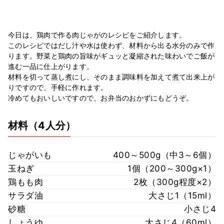
今日は、鶏肉で作る肉じゃがのレシピをご紹介します。
このレシピではだし汁や水は使わず、材料から出る水分のみで作
ります。野菜と鶏肉の旨味がギュッと凝縮された味わいでご飯が
進む一品に仕上がります。
材料を切って蒸し煮にし、そのまま調味料を加えて煮て出来上が
りですので、手軽に作れます。
冷めてもおいしいですので、お弁当のおかずにもどうぞ。
材料
（4人分）
じゃがいも
400～500g（中3～6個）
玉ねぎ
1個（200～300g×1）
鶏もも肉
2枚（300g程度×2）
サラダ油
大さじ1（15ml）
砂糖
小さじ4
しょうゆ
大さじ4（60ml）