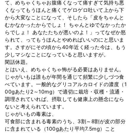
て、めちゃくちゃお腹痛くなって痛すぎて気持ち悪
くなってもうほんと痛くてゲロゲロ吐いて上から下
から大変なことになって、そしたら「皮をちゃんと
むかなかったからでしょ！ ちゃんとゆでなかったか
らでしょ！ あなたたちが悪いのよ！」ってなぜか怒
られて、ってもうほんとやめればいいのにと思いま
す。さすがにその頃から40年近く経った今は、もう
少しマシなことになっていると思いますが。
閑話休題。
とはいえ、めちゃくちゃ怖がる必要はありません。
じゃがいもは誰もが年間を通じて頻繁に少しづつ食
べています。一般的なグリコアルカロイドの濃度（1
00gあたり2～10mg）で適切に栽培・収穫・流通・
調理されていれば、摂取しても健康上の懸念になら
ないと考えられています。
じゃがいもの毒素は、
可食部に含まれる毒素のうち、3割～8割が皮の部分
に含まれている（100gあたり平均7.5mg）こと