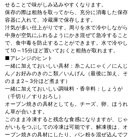
せることで味がしみ込みやすくなります。
保存の際は粗熱を取ってから、充分に消毒した保存
容器に入れて、冷蔵庫で保存します。
汁気が多い仕上がりです。周りを水で冷やしながら
中身が空気にふれるようにかき混ぜて急冷すること
で、食中毒を防止することができます。水で冷やし
て10～15分ほど置いておくと粗熱が取れます。
■アレンジのヒント
一緒に加えておいしい具材：糸こんにゃく／にんじ
ん／お好みのきのこ類／いんげん（最後に加え、そ
のまま2～3分ほど煮ます）
一緒に加えておいしい調味料・香辛料：しょうが
（千切り／すりおろし）
オーブン焼きの具材としても。チーズ、卵、ほうれ
ん草が合います。
このまま冷凍すると残念な食感になりますが、じゃ
がいもをつぶしての冷凍は可能です。解凍後は、オ
ーブン焼きの具材にしたり、パン粉を混ぜ込んでフ