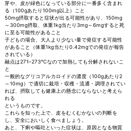
芽や、皮が緑色になっている部分に一番多く含まれ
る（100gあたり100mg以上）こと
50mg摂取すると症状が出る可能性があり、150mg
～300mg摂取、体重1kg当たり3mg～6mgすると死
に至る可能性があること
子どもの場合、大人より少ない量で発症する可能性
があること（体重1kg当たり0.42mgでの発症が報告
されている）
融点は271–273℃なので加熱しても分解されないこ
と
一般的なグリコアルカロイドの濃度（100gあたり2
～10mg）で適切に栽培・収穫・流通・調理されてい
れば、摂取しても健康上の懸念にならないと考えら
れる
というものです。
これらを知った上で、皮をむくむかないの判断を
し、安全においしく食べましょう。
あと、下痢や嘔吐といった症状は、原因となる物質