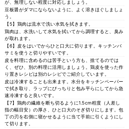
が、無理しない程度に対応しましょう。
豆板醤がダマにならないように、よく溶きほぐしましょ
う。
【5】鶏肉は流水で洗い水気を拭きます。
鶏肉は、水洗いして水気を拭いてから調理すると、臭み
が取れます。
【6】皮をはいでからひと口大に切ります。キッチンバ
サミを使うと切りやすいです。
皮を料理に含めるのは苦手という方も、捨てるのでは
く、ぜひ、別の料理に活用しましょう。鶏皮を使った作
り置きレシピは別のレシピでご紹介しています。
皮は冷凍することも出来ます。水分をキッチンペーパー
で拭き取り、ラップにぴっちりと包み平らにしてから急
速冷凍すると良いです。
【7】鶏肉の繊維を断ち切るように1.5cm程度（人差し
指の幅目安）の厚さ、ひと口大のそぎ切りにします。包
丁の刃を右側に寝かせるように当て手前に引くようにし
て切ります。