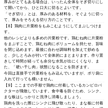
厚みがとてもある場合は、いったん全体をそぎ切りにし
て開いてから、ひと口大に切るとよいです。
「そぎ切り」とは、厚みのある材料を、そぐように切っ
て、厚みをそろえる切り方のことです。
【8】鶏肉に片栗粉をもみこむようにしてまぶしつけま
す。
他のレシピよりも多めの片栗粉です。鶏むね肉に片栗粉
をまぶすことで、鶏むね肉にボリュームを持たせ、旨味
を閉じ込めます。最後に合わせ調味料を加えて炒める
と、少しとろみが付いて全体的にまとまります。作り置
きして時間が経っても余分な水気が出にくくなり、ま
た、「硬い干し肉」状態になることを防ぎます。
今回は直接手で片栗粉をもみ込んでいますが、ポリ袋に
入れて行っても構いません。
【9】ここまでの手順で鶏肉に付着しているカンピロバ
クターが飛散しています。食中毒を防ぐため、シンク、
まな板はしっかりと洗浄し消毒しましょう。
鶏肉を洗った際にシンクに飛び散ったり、まな板に付着