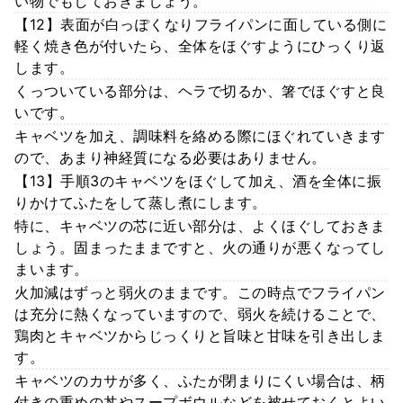
い物でもしておきましょう。
【12】表面が白っぽくなりフライパンに面している側に
軽く焼き色が付いたら、全体をほぐすようにひっくり返
します。
くっついている部分は、ヘラで切るか、箸でほぐすと良
いです。
キャベツを加え、調味料を絡める際にほぐれていきます
ので、あまり神経質になる必要はありません。
【13】手順3のキャベツをほぐして加え、酒を全体に振
りかけてふたをして蒸し煮にします。
特に、キャベツの芯に近い部分は、よくほぐしておきま
しょう。固まったままですと、火の通りが悪くなってし
まいます。
火加減はずっと弱火のままです。この時点でフライパン
は充分に熱くなっていますので、弱火を続けることで、
鶏肉とキャベツからじっくりと旨味と甘味を引き出しま
す。
キャベツのカサが多く、ふたが閉まりにくい場合は、柄
付きの重めの丼やスープボウルなどを被せておくとよい