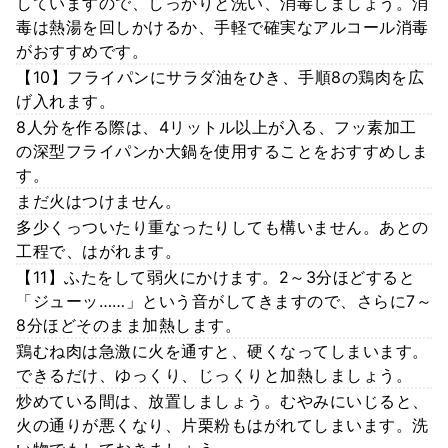
していますので、しっかりと洗い、消毒しましょう。消
毒は熱湯を回しかけるか、手軽で確実なアルコール消毒
がおすすめです。
【10】フライパンにサラダ油をひき、手順8の鶏肉を広
げ入れます。
8人分を作る際は、4リットル以上が入る、フッ素加工
の深型フライパンか大鍋を使用することをおすすめしま
す。
まだ火はつけません。
多少くっついたり重なったりしても構いません。あとの
工程で、はがれます。
【11】ふたをして弱火にかけます。2～3分ほどすると
「ジューッ……」という音がしてきますので、さらに7～
8分ほどそのまま加熱します。
鶏むね肉は急激に火を通すと、硬くなってしまいます。
できるだけ、ゆっくり、じっくりと加熱しましょう。
炒めている間は、放置しましょう。むやみにいじると、
火の通りが悪くなり、片栗粉もはがれてしまいます。洗