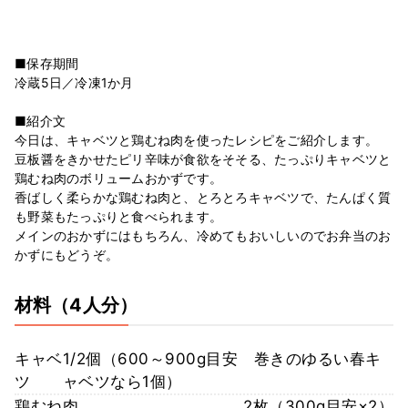
■保存期間
冷蔵5日／冷凍1か月
■紹介文
今日は、キャベツと鶏むね肉を使ったレシピをご紹介します。
豆板醤をきかせたピリ辛味が食欲をそそる、たっぷりキャベツと
鶏むね肉のボリュームおかずです。
香ばしく柔らかな鶏むね肉と、とろとろキャベツで、たんぱく質
も野菜もたっぷりと食べられます。
メインのおかずにはもちろん、冷めてもおいしいのでお弁当のお
かずにもどうぞ。
材料
（4人分）
キャベ
1/2個（600～900g目安 巻きのゆるい春キ
ツ
ャベツなら1個）
鶏むね肉
2枚（300g目安×2）