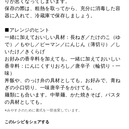
りが悪くなってしまいます。
保存の際は、粗熱を取ってから、充分に消毒した容
器に入れて、冷蔵庫で保存しましょう。
■アレンジのヒント
一緒に加えておいしい具材：長ねぎ／たけのこ（ゆ
で）／もやし／ピーマン／にんじん（薄切り）／し
いたけ／きくらげ
お好みの香辛料を加えても。一緒に加えておいしい
香辛料：にんにくすりおろし／唐辛子（輪切り・一
味）
丼飯や、のっけ弁の具材としても。お好みで、青ね
ぎの小口切り、一味唐辛子をかけても。
麺類にも合います。中華麺、かた焼きそば、パスタ
の具材としても。
※みやすさのために書式を一部改変しています。
このレシピをシェアする