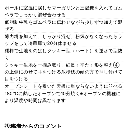
ボールに室温に戻したマーガリンと三温糖を入れてゴム
ベラでしっかり混ぜ合わせる
低脂肪牛乳をゴムベラに伝わせながら少しずつ加えて混
ぜる
薄力粉を加えて、しっかり混ぜ、粉気がなくなったらラ
ップをして冷蔵庫で20分休ませる
麺棒で生地をのばしクッキー型（ハート）を逆さで型抜
く
クッキー生地を一摘み取り、細長く平たく形を整え④
の上側にのせて耳をつける爪楊枝の頭の方で押し付けて
目をつける
オーブンシートを敷いた天板に重ならないように並べる
180℃に熱したオーブンで10分焼く※オーブンの機種に
より温度や時間は異なります
投稿者からのコメント