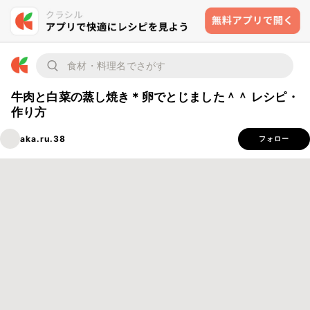
牛肉と白菜の蒸し焼き＊卵でとじました＾＾ レシピ・
作り方
aka.ru.38
フォロー