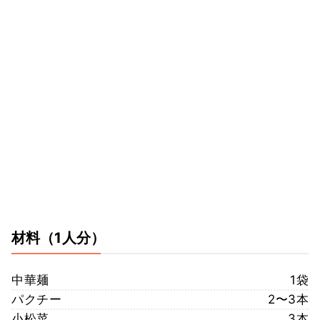
材料
（1人分）
中華麺
1袋
パクチー
2〜3本
小松菜
3本