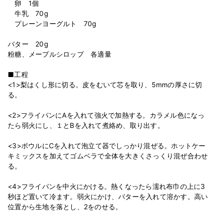
卵 1個
牛乳 70g
プレーンヨーグルト 70g
バター 20g
粉糖、メープルシロップ 各適量
■工程
<1>梨はくし形に切る。皮をむいて芯を取り、5mmの厚さに切
る。
<2>フライパンにAを入れて強火で加熱する。カラメル色になっ
たら弱火にし、１とBを入れて煮絡め、取り出す。
<3>ボウルにCを入れて泡立て器でしっかり混ぜる。ホットケー
キミックスを加えてゴムベラで全体を大きくさっくり混ぜ合わせ
る。
<4>フライパンを中火にかける。熱くなったら濡れ布巾の上に3
秒ほど置いて冷ます。弱火にかけ、バターを入れて溶かす。高い
位置から生地を落とし、2をのせる。