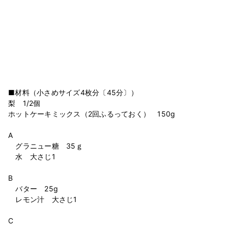
■材料（小さめサイズ4枚分〔45分〕）
梨 1/2個
ホットケーキミックス（2回ふるっておく） 150g
A
グラニュー糖 35ｇ
水 大さじ1
B
バター 25g
レモン汁 大さじ1
C