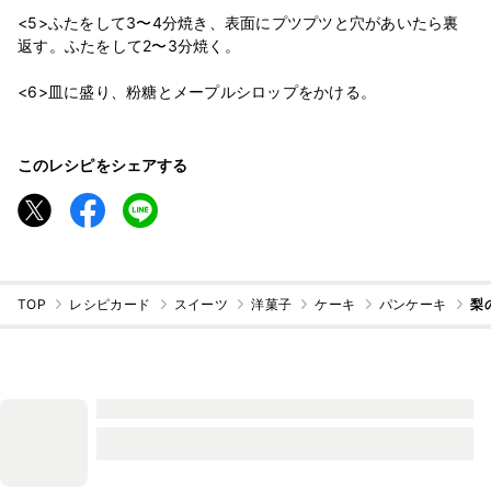
<5>ふたをして3〜4分焼き、表面にプツプツと穴があいたら裏
返す。ふたをして2〜3分焼く。
このレシピをシェアする
TOP
レシピカード
スイーツ
洋菓子
ケーキ
パンケーキ
梨