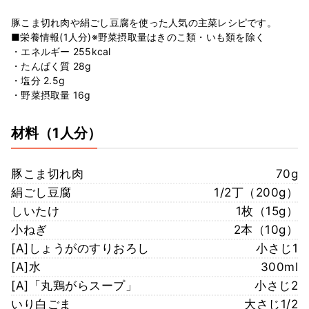
豚こま切れ肉や絹ごし豆腐を使った人気の主菜レシピです。
■栄養情報(1人分)※野菜摂取量はきのこ類・いも類を除く
・エネルギー 255kcal
・たんぱく質 28g
・塩分 2.5g
・野菜摂取量 16g
材料
（1人分）
豚こま切れ肉
70g
絹ごし豆腐
1/2丁（200g）
しいたけ
1枚（15g）
小ねぎ
2本（10g）
[A]しょうがのすりおろし
小さじ1
[A]水
300ml
[A]「丸鶏がらスープ」
小さじ2
いり白ごま
大さじ1/2