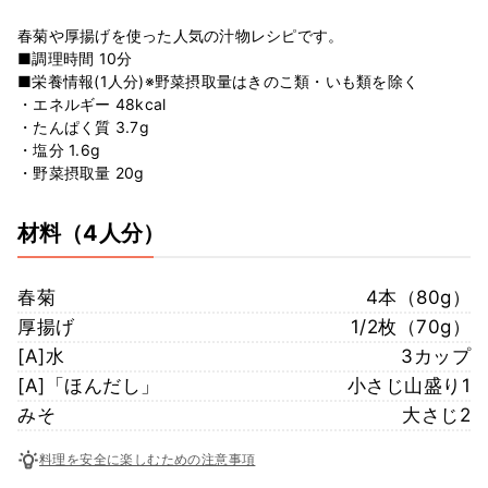
春菊や厚揚げを使った人気の汁物レシピです。
■調理時間 10分
■栄養情報(1人分)※野菜摂取量はきのこ類・いも類を除く
・エネルギー 48kcal
・たんぱく質 3.7g
・塩分 1.6g
・野菜摂取量 20g
材料
（4人分）
春菊
4本（80g）
厚揚げ
1/2枚（70g）
[A]水
3カップ
[A]「ほんだし」
小さじ山盛り1
みそ
大さじ2
料理を安全に楽しむための注意事項