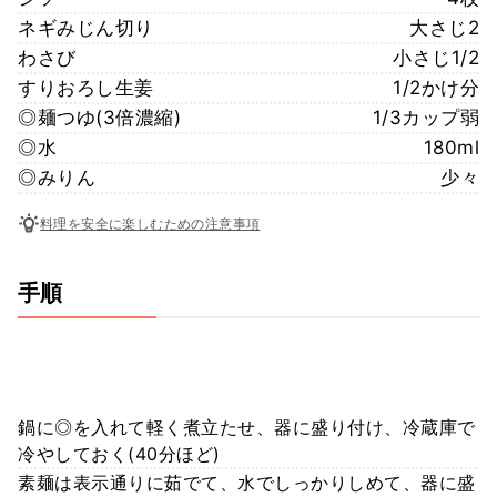
ネギみじん切り
大さじ2
わさび
小さじ1/2
すりおろし生姜
1/2かけ分
◎麺つゆ(3倍濃縮)
1/3カップ弱
◎水
180ml
◎みりん
少々
料理を安全に楽しむための注意事項
手順
鍋に◎を入れて軽く煮立たせ、器に盛り付け、冷蔵庫で
冷やしておく(40分ほど)
素麺は表示通りに茹でて、水でしっかりしめて、器に盛