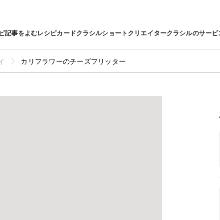
ピ
記事をよむ
レシピカード
クラシルショート
クリエイター
クラシルのサービ
イ
カリフラワーのチーズフリッター