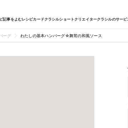
ピ
記事をよむ
レシピカード
クラシルショート
クリエイター
クラシルのサービ
バーグ
わたしの基本ハンバーグ☆舞茸の和風ソース