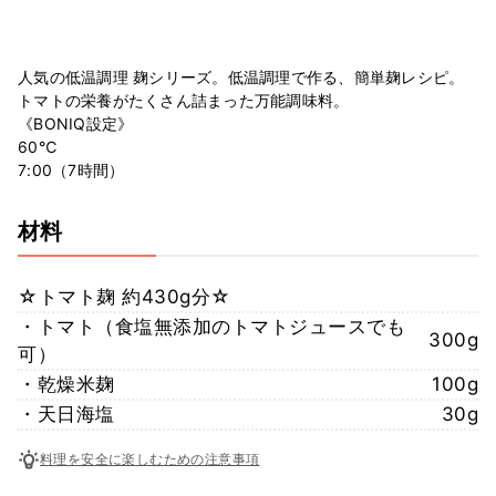
人気の低温調理 麹シリーズ。低温調理で作る、簡単麹レシピ。
トマトの栄養がたくさん詰まった万能調味料。
《BONIQ設定》
60℃
7:00（7時間）
材料
☆トマト麹 約430g分☆
・トマト（食塩無添加のトマトジュースでも
300g
可）
・乾燥米麹
100g
・天日海塩
30g
料理を安全に楽しむための注意事項