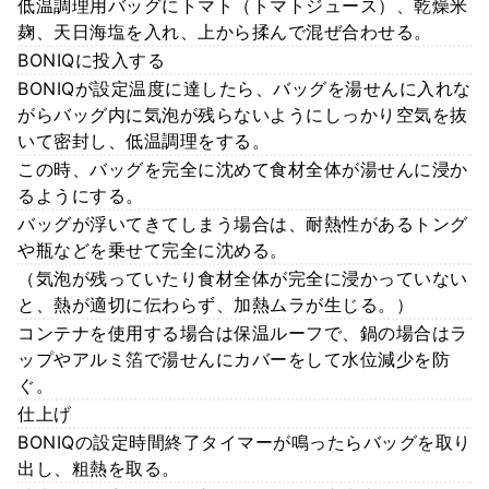
低温調理用バッグにトマト（トマトジュース）、乾燥米
麹、天日海塩を入れ、上から揉んで混ぜ合わせる。
BONIQに投入する
BONIQが設定温度に達したら、バッグを湯せんに入れな
がらバッグ内に気泡が残らないようにしっかり空気を抜
いて密封し、低温調理をする。
この時、バッグを完全に沈めて食材全体が湯せんに浸か
るようにする。
バッグが浮いてきてしまう場合は、耐熱性があるトング
や瓶などを乗せて完全に沈める。
（気泡が残っていたり食材全体が完全に浸かっていない
と、熱が適切に伝わらず、加熱ムラが生じる。）
コンテナを使用する場合は保温ルーフで、鍋の場合はラ
ップやアルミ箔で湯せんにカバーをして水位減少を防
ぐ。
仕上げ
BONIQの設定時間終了タイマーが鳴ったらバッグを取り
出し、粗熱を取る。