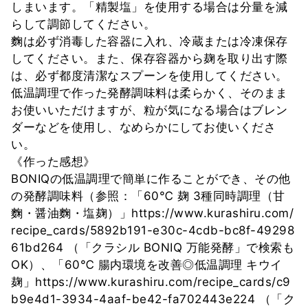
しまいます。「精製塩」を使用する場合は分量を減
らして調節してください。
麴は必ず消毒した容器に入れ、冷蔵または冷凍保存
してください。また、保存容器から麹を取り出す際
は、必ず都度清潔なスプーンを使用してください。
低温調理で作った発酵調味料は柔らかく、そのまま
お使いいただけますが、粒が気になる場合はブレン
ダーなどを使用し、なめらかにしてお使いくださ
い。
《作った感想》
BONIQの低温調理で簡単に作ることができ、その他
の発酵調味料（参照：「60℃ 麹 3種同時調理（甘
麴・醤油麴・塩麹）」https://www.kurashiru.com/
recipe_cards/5892b191-e30c-4cdb-bc8f-49298
61bd264 （「クラシル BONIQ 万能発酵」で検索も
OK）、「60℃ 腸内環境を改善◎低温調理 キウイ
麹」https://www.kurashiru.com/recipe_cards/c9
b9e4d1-3934-4aaf-be42-fa702443e224 （「ク