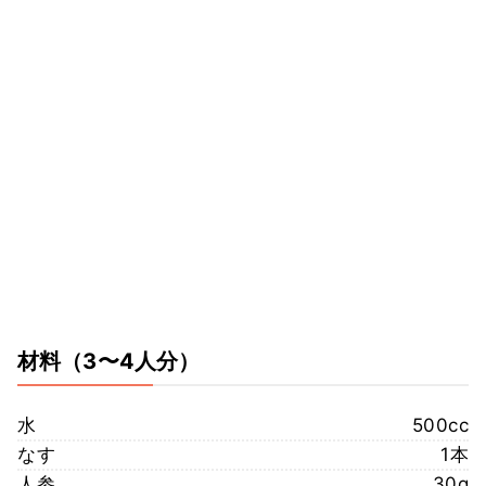
材料
（3〜4人分）
水
500cc
なす
1本
人参
30g