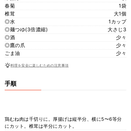
春菊
1袋
椎茸
大1個
◎水
1カップ
◎麺つゆ(3倍濃縮)
大さじ3
◎酒
少々
◎鷹の爪
少々
ごま油
少々
料理を安全に楽しむための注意事項
手順
鶏むね肉は千切りに。厚揚げは縦半分、横に5〜6等分
にカット。椎茸は半分にカット。