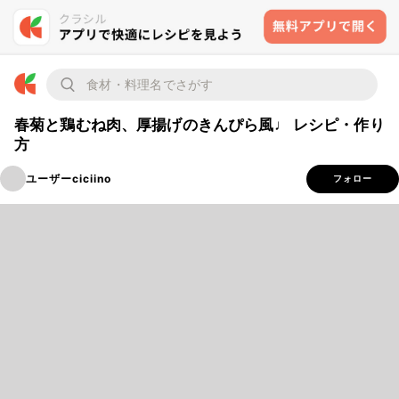
春菊と鶏むね肉、厚揚げのきんぴら風♩ レシピ・作り
方
ユーザーciciino
フォロー